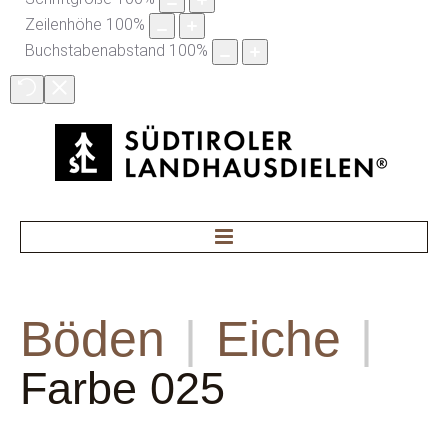
Zeilenhöhe
100
%
Buchstabenabstand
100
%
Home
Böden
Böden
|
Eiche
|
Treppenstufen
Farbe 025
Pflegemittel
News