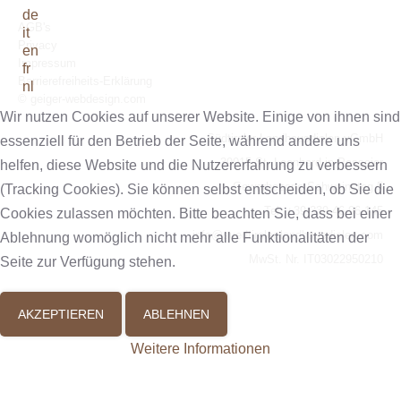
de
AGB's
it
Privacy
en
Impressum
fr
Barrierefreiheits-Erklärung
nl
© geiger-webdesign.com
Wir nutzen Cookies auf unserer Website. Einige von ihnen sind
Südtiroler Landhausdielen vGmbH
essenziell für den Betrieb der Seite, während andere uns
39015 St. Leonhard in Passeier
helfen, diese Website und die Nutzererfahrung zu verbessern
Gewerbezone Schweinsteg 5
(Tracking Cookies). Sie können selbst entscheiden, ob Sie die
Tel. +39 339 46 96 145
Cookies zulassen möchten. Bitte beachten Sie, dass bei einer
info@suedtiroler-landhausdielen.com
Ablehnung womöglich nicht mehr alle Funktionalitäten der
MwSt. Nr. IT03022950210
Seite zur Verfügung stehen.
AKZEPTIEREN
ABLEHNEN
Weitere Informationen