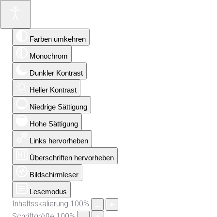
Farben umkehren
Monochrom
Dunkler Kontrast
Heller Kontrast
Niedrige Sättigung
Hohe Sättigung
Links hervorheben
Überschriften hervorheben
Bildschirmleser
Lesemodus
Inhaltsskalierung
100
%
Schriftgröße
100
%