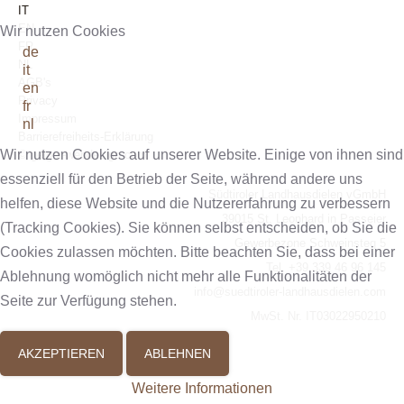
IT
EN
Wir nutzen Cookies
FR
de
NL
it
AGB's
en
Privacy
fr
Impressum
nl
Barrierefreiheits-Erklärung
Wir nutzen Cookies auf unserer Website. Einige von ihnen sind
© geiger-webdesign.com
essenziell für den Betrieb der Seite, während andere uns
Südtiroler Landhausdielen vGmbH
helfen, diese Website und die Nutzererfahrung zu verbessern
39015 St. Leonhard in Passeier
(Tracking Cookies). Sie können selbst entscheiden, ob Sie die
Gewerbezone Schweinsteg 5
Cookies zulassen möchten. Bitte beachten Sie, dass bei einer
Tel. +39 339 46 96 145
Ablehnung womöglich nicht mehr alle Funktionalitäten der
info@suedtiroler-landhausdielen.com
Seite zur Verfügung stehen.
MwSt. Nr. IT03022950210
AKZEPTIEREN
ABLEHNEN
Weitere Informationen