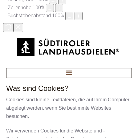
Zeilenhöhe
100
%
Buchstabenabstand
100
%
Home
Was
sind
Cookies?
Böden
Cookies sind kleine Textdateien, die auf Ihrem Computer
abgelegt werden, wenn Sie bestimmte Websites
Treppenstufen
besuchen.
Pflegemittel
Wir verwenden Cookies für die Website und -
News