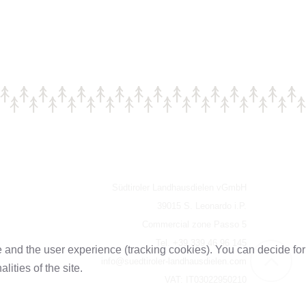
Südtiroler Landhausdielen vGmbH
39015 S. Leonardo i.P.
Commercial zone Passo 5
Tel. +39 339 46 96 145
te and the user experience (tracking cookies). You can decide for
info@suedtiroler-landhausdielen.com
ities of the site.
VAT: IT03022950210