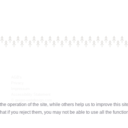
AGB's
Privacy
Impressum
Accessibility Statement
© geiger-webdesign.com
e operation of the site, while others help us to improve this si
t if you reject them, you may not be able to use all the functional