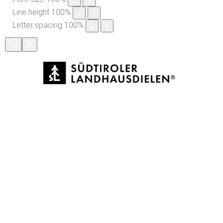
Line height
100
%
Letter spacing
100
%