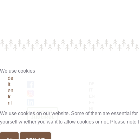
We use cookies
de
DE
it
IT
en
EN
fr
FR
nl
NL
We use cookies on our website. Some of them are essential for th
yourself whether you want to allow cookies or not. Please note tha