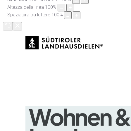
Altezza della linea
100
%
Spaziatura tra lettere
100
%