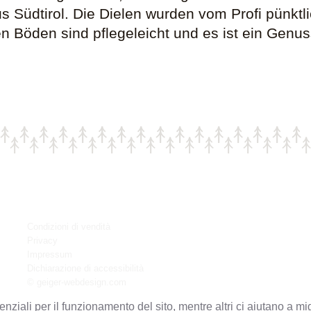
aus Südtirol. Die Dielen wurden vom Profi pünk
en Böden sind pflegeleicht und es ist ein Genu
Condizioni di vendità
Privacy
Impressum
Dichiarazione di accessibilità
© geiger-webdesign.com
nziali per il funzionamento del sito, mentre altri ci aiutano a mig