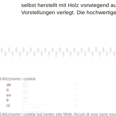
selbst herstellt mit Holz vorwiegend 
Vorstellungen verlegt. Die hochwertig
Utilizziamo i cookie
DE
de
IT
it
EN
en
FR
fr
NL
nl
Utilizziamo i cookie sul nostro sito Web. Alcuni di essi sono esse