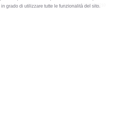
Part.IVA: IT03022950210
 grado di utilizzare tutte le funzionalità del sito.