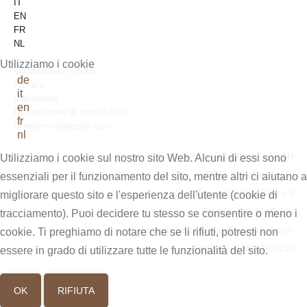
IT
EN
FR
NL
Utilizziamo i cookie
Condizioni di vendità
de
Privacy
it
Impressum
en
Dichiarazione di accessibilità
fr
© geiger-webdesign.com
nl
Südtiroler Landhausdielen vGmbH
Utilizziamo i cookie sul nostro sito Web. Alcuni di essi sono
39015 S. Leonardo i.P.
essenziali per il funzionamento del sito, mentre altri ci aiutano a
Zona produttiva Passo 5
migliorare questo sito e l'esperienza dell'utente (cookie di
Tel. +39 339 46 96 145
tracciamento). Puoi decidere tu stesso se consentire o meno i
info@suedtiroler-landhausdielen.com
cookie. Ti preghiamo di notare che se li rifiuti, potresti non
Part.IVA: IT03022950210
essere in grado di utilizzare tutte le funzionalità del sito.
OK
RIFIUTA