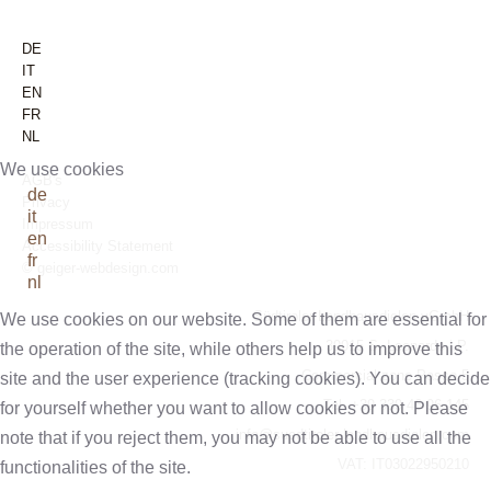
DE
IT
EN
FR
NL
We use cookies
AGB's
de
Privacy
it
Impressum
en
Accessibility Statement
fr
© geiger-webdesign.com
nl
Südtiroler Landhausdielen vGmbH
We use cookies on our website. Some of them are essential for
39015 S. Leonardo i.P.
the operation of the site, while others help us to improve this
Commercial zone Passo 5
site and the user experience (tracking cookies). You can decide
Tel. +39 339 46 96 145
for yourself whether you want to allow cookies or not. Please
info@suedtiroler-landhausdielen.com
note that if you reject them, you may not be able to use all the
VAT: IT03022950210
functionalities of the site.